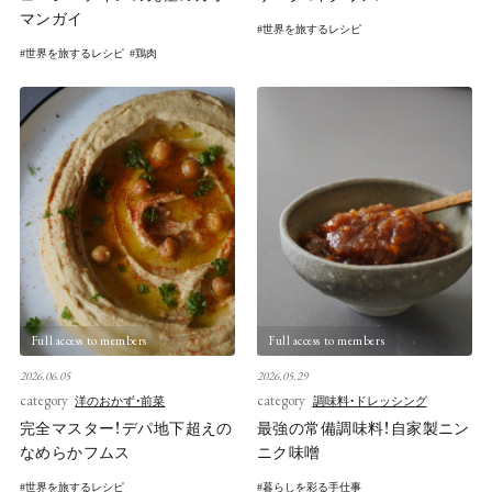
マンガイ
世界を旅するレシピ
世界を旅するレシピ
鶏肉
Full access to members
Full access to members
2026.06.05
2026.05.29
category
category
洋のおかず・前菜
調味料・ドレッシング
完全マスター！デパ地下超えの
最強の常備調味料！自家製ニン
なめらかフムス
ニク味噌
世界を旅するレシピ
暮らしを彩る手仕事