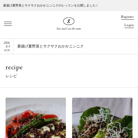
素揚げ夏野菜とサクサクおかかニンニクのレッスンを公開しました✨
R
e
g
i
s
t
e
r
L
o
g
i
n
2026
8
.
9
素揚げ夏野菜とサクサクおかかニンニク
SUN
recipe
レシピ