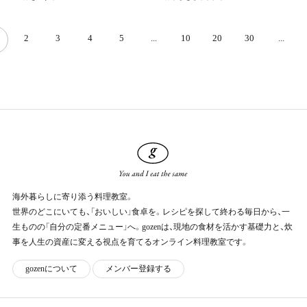
2
3
4
5
...
10
20
30
...
海外暮らしに寄り添う料理教室。
世界のどこにいても、「おいしい」食卓を。レシピを探して終わる毎日から、一
生ものの「自分の定番メニュー」へ。gozenは、現地の食材を活かす基礎力と、炊
事を人生の資産に変える視点を育てるオンライン料理教室です。
g
o
z
e
n
に
つ
い
て
メ
ン
バー
登
録
す
る