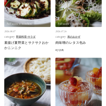
Full access to members
Full access to members
2026.08.07
2026.07.24
category
category
野菜料理・サラダ
和のおかず
素揚げ夏野菜とサクサクおか
肉味噌のレタス包み
かニンニク
ひき肉