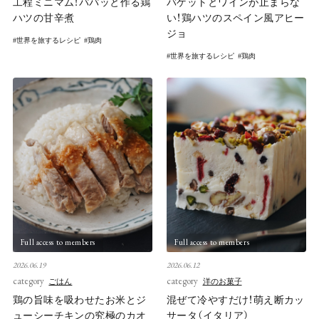
工程ミニマム！パパッと作る鶏
バゲットとワインが止まらな
ハツの甘辛煮
い！鶏ハツのスペイン風アヒー
ジョ
世界を旅するレシピ
鶏肉
世界を旅するレシピ
鶏肉
Full access to members
Full access to members
2026.06.19
2026.06.12
category
category
ごはん
洋のお菓子
鶏の旨味を吸わせたお米とジ
混ぜて冷やすだけ！萌え断カッ
ューシーチキンの究極のカオ
サータ（イタリア）