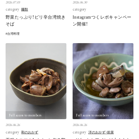
2026.07.03
2026.06.30
category
category
麺類
野菜たっぷり！ピリ辛台湾焼き
Instagramつくレポキャンペー
そば
ン開催！
台湾料理
Full access to members
Full access to members
2026.06.26
2026.06.26
category
category
和のおかず
洋のおかず・前菜