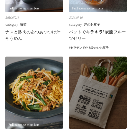
Full access to members
Full access to members
2026.07.19
2026.07.10
category
category
麺類
洋のお菓子
ナスと豚肉のあつあつつけ汁
バットでキラキラ！炭酸フルー
そうめん
ツゼリー
ゼラチンで作る冷たいお菓子
Full access to members