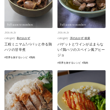
Full access to members
Full access to members
2026.06.26
2026.06.26
category
category
和のおかず
洋のおかず・前菜
工程ミニマム！パパッと作る鶏
バゲットとワインが止まらな
ハツの甘辛煮
い！鶏ハツのスペイン風アヒー
ジョ
世界を旅するレシピ
鶏肉
世界を旅するレシピ
鶏肉