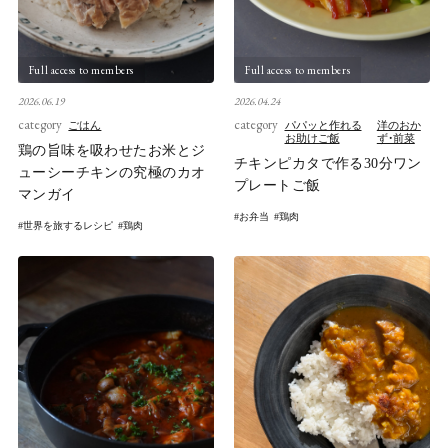
Full access to members
Full access to members
2026.06.19
2026.04.24
category
category
ごはん
パパッと作れる
洋のおか
お助けご飯
ず・前菜
鶏の旨味を吸わせたお米とジ
チキンピカタで作る30分ワン
ューシーチキンの究極のカオ
プレートご飯
マンガイ
お弁当
鶏肉
世界を旅するレシピ
鶏肉