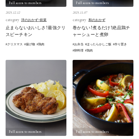
Full access to members
Full access to members
2025.12.12
2025.11.07
category
category
洋のおかず・前菜
和のおかず
止まらないおいしさ！最強クリ
巻かない！煮るだけ！絶品鶏チ
スピーチキン
ャーシューと煮卵
クリスマス
揚げ物
鶏肉
お弁当
ほったらかしご飯
作り置き
卵料理
鶏肉
Full access to members
Full access to members