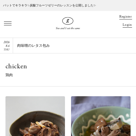
バットでキラキラ✨炭酸フルーツゼリーのレッスンを公開しました✨
R
e
g
i
s
t
e
r
L
o
g
i
n
2026
8
.
6
肉味噌のレタス包み
THU
chicken
鶏肉