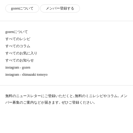
g
o
z
e
n
に
つ
い
て
メ
ン
バー
登
録
す
る
gozenについて
すべてのレシピ
すべてのコラム
すべてのお気に入り
すべてのお知らせ
instagram - gozen
instagram - shimazaki tomoyo
無料のニュースレターにご登録いただくと、無料のミニレシピやコラム。メン
バー募集のご案内などが届きます。ぜひご登録ください。