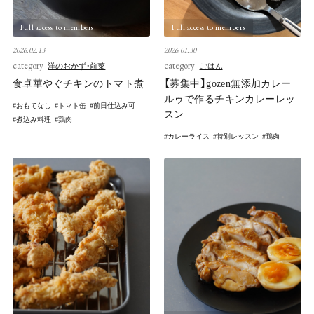
Full access to members
Full access to members
2026.02.13
2026.01.30
category
category
洋のおかず・前菜
ごはん
食卓華やぐチキンのトマト煮
【募集中】gozen無添加カレー
ルゥで作るチキンカレーレッ
おもてなし
トマト缶
前日仕込み可
スン
煮込み料理
鶏肉
カレーライス
特別レッスン
鶏肉