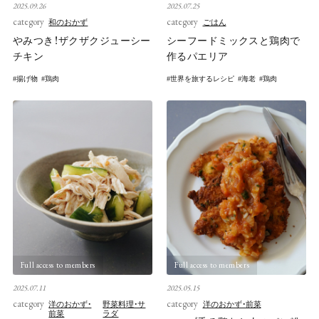
2025.09.26
2025.07.25
category
category
和のおかず
ごはん
やみつき！ザクザクジューシー
シーフードミックスと鶏肉で
チキン
作るパエリア
揚げ物
鶏肉
世界を旅するレシピ
海老
鶏肉
Full access to members
Full access to members
2025.07.11
2025.05.15
category
category
洋のおかず・
野菜料理・サ
洋のおかず・前菜
前菜
ラダ