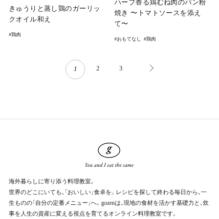
ハーブ香る鶏むね肉のパン粉
きゅうりと蒸し鶏のガーリッ
焼き 〜トマトソースを添え
クオイル和え
て〜
鶏肉
おもてなし
鶏肉
2
3
1
海外暮らしに寄り添う料理教室。
世界のどこにいても、「おいしい」食卓を。レシピを探して終わる毎日から、一
生ものの「自分の定番メニュー」へ。gozenは、現地の食材を活かす基礎力と、炊
事を人生の資産に変える視点を育てるオンライン料理教室です。