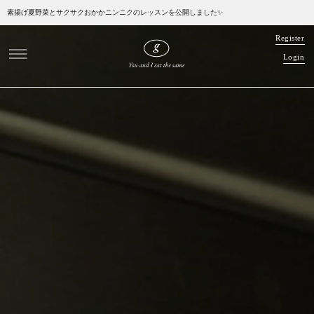
素揚げ夏野菜とサクサクおかかニンニクのレッスンを公開しました✨
R
e
g
i
s
t
e
r
L
o
g
i
n