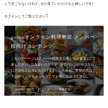
してぎごちないけれど、ぜひ見ていただけると嬉しいです！
ログインしてご覧ください👇
gozenオンライン料理教室 メンバー
様向けコンテンツ
こちらのページはメンバー様限定公開となります。ご了
承ください。ご入会いただくと、全てのレシピやコラム
にアクセスしていただけます。ご入会をご希望の方は、
下記のリンクをクリックしてお申し込みください。
g
o
z
e
n
に
つ
い
て
メ
ン
バー
登
録
す
る