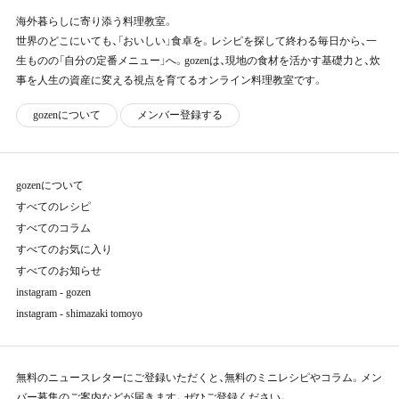
海外暮らしに寄り添う料理教室。
世界のどこにいても、「おいしい」食卓を。レシピを探して終わる毎日から、一
生ものの「自分の定番メニュー」へ。gozenは、現地の食材を活かす基礎力と、炊
事を人生の資産に変える視点を育てるオンライン料理教室です。
g
o
z
e
n
に
つ
い
て
メ
ン
バー
登
録
す
る
gozenについて
すべてのレシピ
すべてのコラム
すべてのお気に入り
すべてのお知らせ
instagram - gozen
instagram - shimazaki tomoyo
無料のニュースレターにご登録いただくと、無料のミニレシピやコラム。メン
バー募集のご案内などが届きます。ぜひご登録ください。