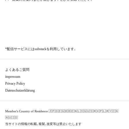
*配信サービスにはsubstackを利用しています。
よくあるご質問
impressum
Privacy Policy
Datenschutzerklärung
Member's Country of Residence 🇯🇵🇩🇪🇬🇧🇧🇪🇳🇱🇸🇬🇺🇸🇲🇽🇵🇱🇲🇾🇨🇦
🇦🇺🇮🇩
当サイトの情報の転載、複製、改変等は禁止いたします