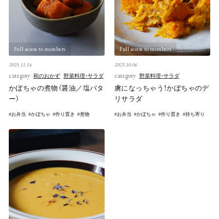
Full access to members
Full access to members
2025.11.14
2023.10.06
category
category
和のおかず
野菜料理・サラダ
野菜料理・サラダ
かぼちゃの煮物（醤油／塩バタ
虜になっちゃう！かぼちゃのデ
ー）
リサラダ
お弁当
かぼちゃ
作り置き
煮物
お弁当
かぼちゃ
作り置き
持ち寄り