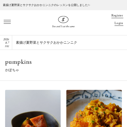
素揚げ夏野菜とサクサクおかかニンニクのレッスンを公開しました✨
R
e
g
i
s
t
e
r
L
o
g
i
n
2026
8
.
7
素揚げ夏野菜とサクサクおかかニンニク
FRI
pumpkins
かぼちゃ