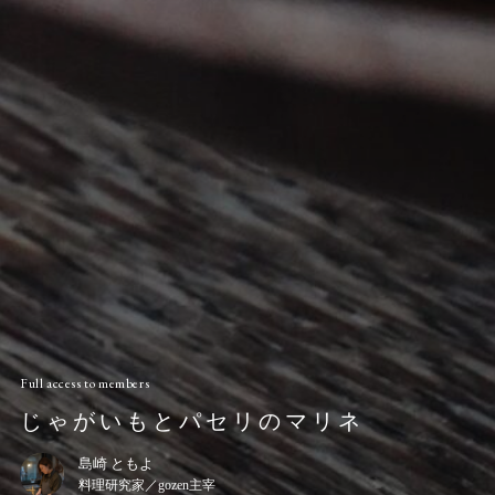
Full access to members
じゃがいもとパセリのマリネ
島崎 ともよ
料理研究家／gozen主宰