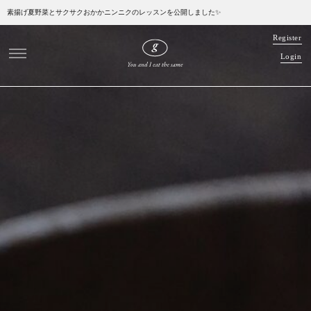
素揚げ夏野菜とサクサクおかかニンニクのレッスンを公開しました✨
R
e
g
i
s
t
e
r
L
o
g
i
n