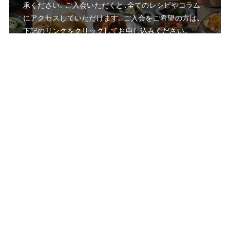
承ください。ご入会いただくと、全てのレシピやコラム
にアクセスしていただけます。ご入会をご希望の方は、
下記のリンクをクリックしてお申し込みください。
g
o
z
e
n
に
つ
い
て
メ
ン
バー
登
録
す
る
島崎 ともよ
料理研究家／gozen主宰
1985年生まれ、新潟県出身。2018年より家族でベルリンへ移住。
海外生活における「食」の難しさと豊かさの両面を身をもって体
験し、2022年よりオンライン料理教室「gozen」をスタート。「炊事
を人生の資産に」という哲学のもと、世界中にお住まいのメンバ
ーと共に日々の食卓を慈しむ活動を続けている。現地ではケータ
リングや料理教室を通じて「日本の食文化」を多角的に発信。2025
年、抹茶の魅力を世界に伝えるレシピ本「KIKI Matcha Recipe