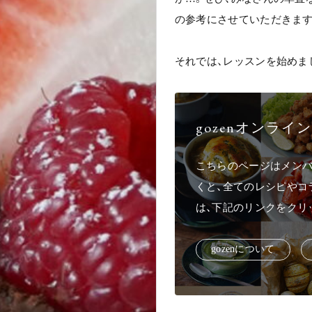
の参考にさせていただきます
それでは、レッスンを始めま
gozenオンラ
こちらのページはメンバ
くと、全てのレシピやコ
は、下記のリンクをクリ
g
o
z
e
n
に
つ
い
て