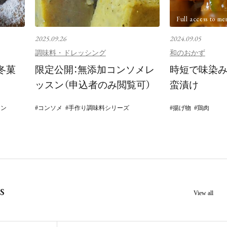
Full access to me
2025.09.26
2024.09.05
調味料・ドレッシング
和のおかず
冬菓
限定公開：無添加コンソメレ
時短で味染み
ッスン（申込者のみ閲覧可）
蛮漬け
イン
コンソメ
手作り調味料シリーズ
揚げ物
鶏肉
s
View all