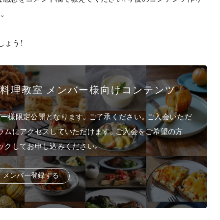
。
しょう！
イン料理教室 メンバー様向けコンテンツ
ー様限定公開となります。ご了承ください。ご入会いただ
ラムにアクセスしていただけます。ご入会をご希望の方
ックしてお申し込みください。
メ
ン
バー
登
録
す
る