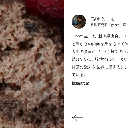
島崎 ともよ
料理研究家／gozen主宰
1985年生まれ、新潟県出身。
と豊かさの両面を身をもって体験
人生の資産に」という哲学のも
続けている。現地ではケータリン
抹茶の魅力を世界に伝えるレシピ本「K
ている。
instagram