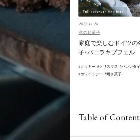
Full access to members
2025.11.28
洋のお菓子
家庭で楽しむドイツの
子・バニラキプフェル
クッキー
クリスマス
バレンタ
ホワイトデー
焼き菓子
Table of Content