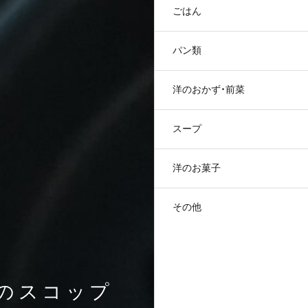
ごはん
パン類
洋のおかず・前菜
スープ
洋のお菓子
その他
のスコップ