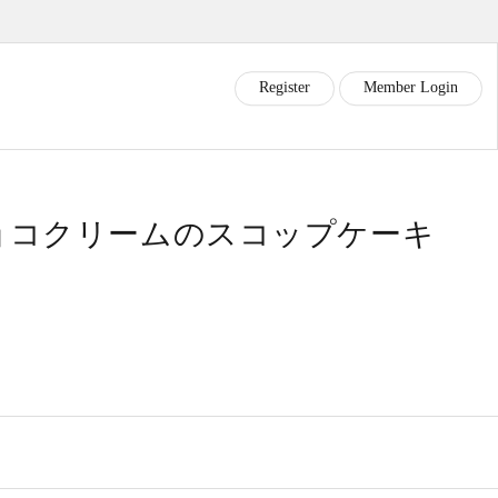
R
e
g
i
s
t
e
r
M
e
m
b
e
r
L
o
g
i
n
ョコクリームのスコップケーキ