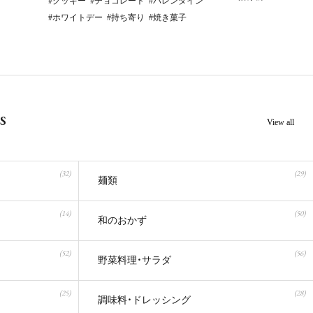
クッキー
チョコレート
バレンタイン
ホワイトデー
持ち寄り
焼き菓子
s
View all
(32)
(29)
麺類
(14)
(50)
和のおかず
(52)
(56)
野菜料理・サラダ
(25)
(28)
調味料・ドレッシング