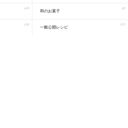
(69)
(8)
和のお菓子
(10)
(57)
一般公開レシピ