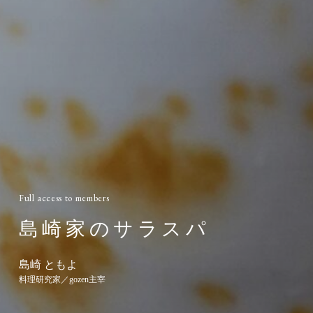
Full access to members
島崎家のサラスパ
島崎 ともよ
料理研究家／gozen主宰