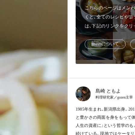
こちらのページはメンバ
くと、全てのレシピやコ
は、下記のリンクをクリ
g
o
z
e
n
に
つ
い
て
島崎 ともよ
料理研究家／gozen主宰
1985年生まれ、新潟県出身。
と豊かさの両面を身をもって体験
人生の資産に」という哲学のも
続けている。現地ではケータリン