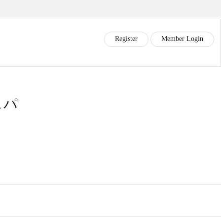
R
e
g
i
s
t
e
r
M
e
m
b
e
r
L
o
g
i
n
スパ