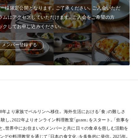
ー様限定公開となります。ご了承ください。ご入会いただ
ラムにアクセスしていただけます。ご入会をご希望の方
ックしてお申し込みください。
メ
ン
バー
登
録
す
る
2018年より家族でベルリンへ移住。 海外生活における「食」の難しさ
し、2022年よりオンライン料理教室「gozen」をスタート。「炊事を
と、世界中にお住まいのメンバーと共に日々の食卓を慈しむ活動を
グや料理教室を通じて「日本の食文化」を多角的に発信。2025年、