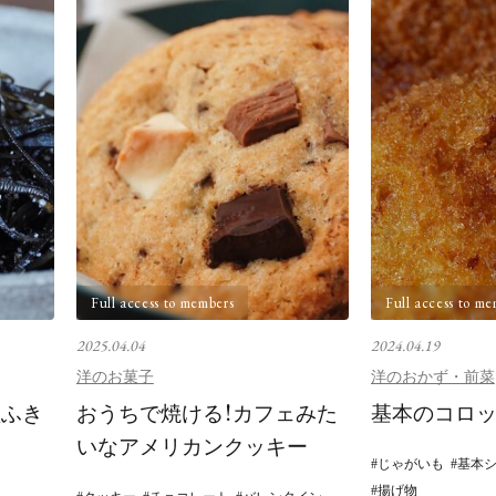
Full access to members
Full access to me
2025.04.04
2024.04.19
洋のお菓子
洋のおかず・前菜
塩ふき
おうちで焼ける！カフェみた
基本のコロ
いなアメリカンクッキー
じゃがいも
基本
揚げ物