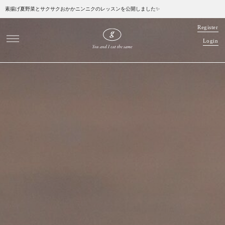
素揚げ夏野菜とサクサクおかかニンニクのレッスンを公開しました✨
R
e
g
i
s
t
e
r
L
o
g
i
n