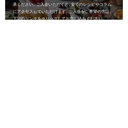
承ください。ご入会いただくと、全てのレシピやコラム
にアクセスしていただけます。ご入会をご希望の方は、
下記のリンクをクリックしてお申し込みください。
g
o
z
e
n
に
つ
い
て
メ
ン
バー
登
録
す
る
島崎 ともよ
料理研究家／gozen主宰
1985年生まれ、新潟県出身。2018年より家族でベルリンへ移住。
海外生活における「食」の難しさと豊かさの両面を身をもって体
験し、2022年よりオンライン料理教室「gozen」をスタート。「炊事
を人生の資産に」という哲学のもと、世界中にお住まいのメンバ
ーと共に日々の食卓を慈しむ活動を続けている。現地ではケータ
リングや料理教室を通じて「日本の食文化」を多角的に発信。2025
年、抹茶の魅力を世界に伝えるレシピ本「KIKI Matcha Recipe