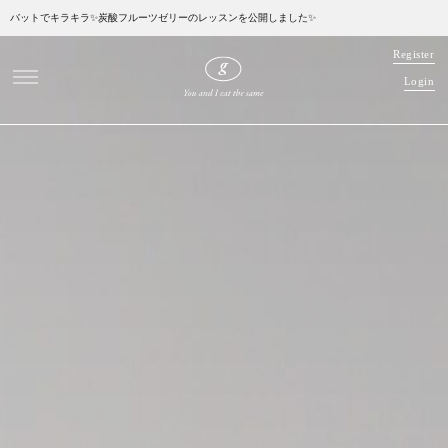
バットでキラキラ✨炭酸フルーツゼリーのレッスンを公開しました✨
R
e
g
i
s
t
e
r
L
o
g
i
n