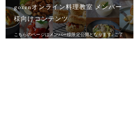
gozenオンライン料理教室 メンバー
様向けコンテンツ
こちらのページはメンバー様限定公開となります。ご了
承ください。ご入会いただくと、全てのレシピやコラム
にアクセスしていただけます。ご入会をご希望の方は、
下記のリンクをクリックしてお申し込みください。
g
o
z
e
n
に
つ
い
て
メ
ン
バー
登
録
す
る
島崎 ともよ
料理研究家／gozen主宰
1985年生まれ、新潟県出身。2018年より家族でベルリンへ移住。
海外生活における「食」の難しさと豊かさの両面を身をもって体