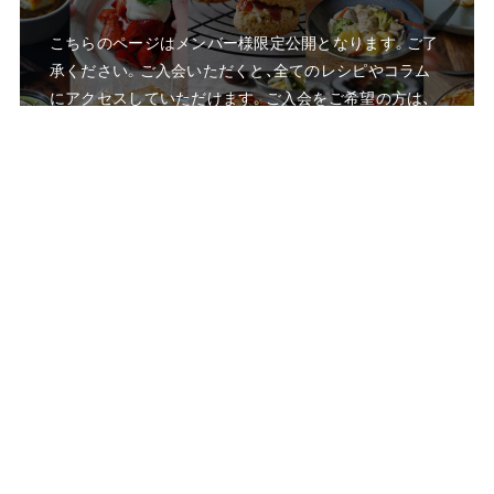
こちらのページはメンバー様限定公開となります。ご了
承ください。ご入会いただくと、全てのレシピやコラム
にアクセスしていただけます。ご入会をご希望の方は、
下記のリンクをクリックしてお申し込みください。
g
o
z
e
n
に
つ
い
て
メ
ン
バー
登
録
す
る
島崎 ともよ
料理研究家／gozen主宰
1985年生まれ、新潟県出身。2018年より家族でベルリンへ移住。
海外生活における「食」の難しさと豊かさの両面を身をもって体
験し、2022年よりオンライン料理教室「gozen」をスタート。「炊事
を人生の資産に」という哲学のもと、世界中にお住まいのメンバ
ーと共に日々の食卓を慈しむ活動を続けている。現地ではケータ