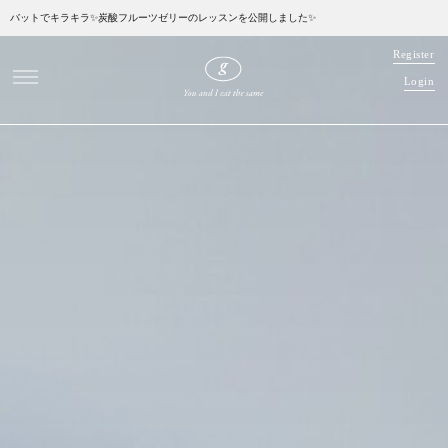
バットでキラキラ✨炭酸フルーツゼリーのレッスンを公開しました✨
R
e
g
i
s
t
e
r
L
o
g
i
n