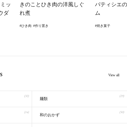
ドミッ
きのことひき肉の洋風しぐ
パティシエ
ウダ
れ煮
ム
ひき肉
作り置き
焼き菓子
s
View all
(32)
(29)
麺類
(14)
(50)
和のおかず