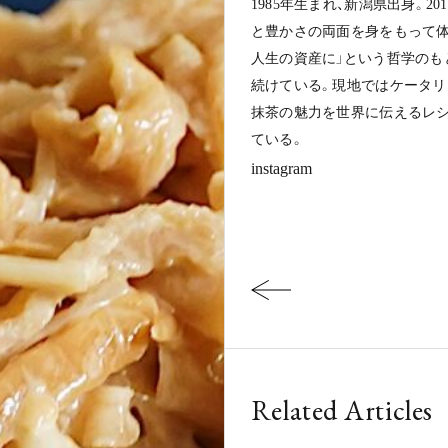
1985年生まれ、新潟県出身。
と豊かさの両面を身をもって体験
人生の資産に」という哲学のも
続けている。現地ではケータリン
抹茶の魅力を世界に伝えるレシピ本「K
ている。
instagram
Related Articles