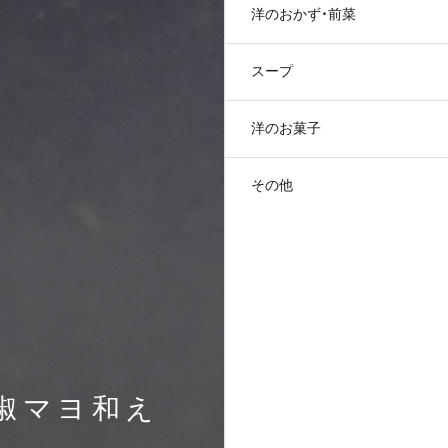
洋のおかず・前菜
スープ
洋のお菓子
その他
椒マヨ和え