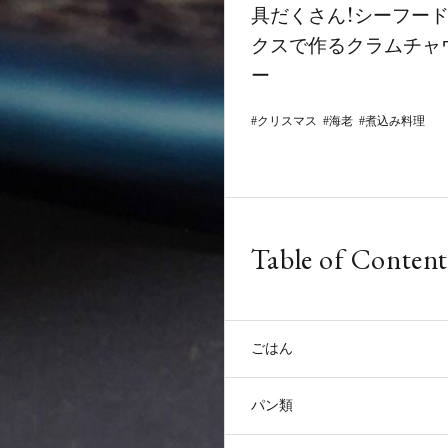
具だくさん！シーフー
クスで作るクラムチャ
ー
クリスマス
海老
煮込み料理
Table of Content
ごはん
パン類