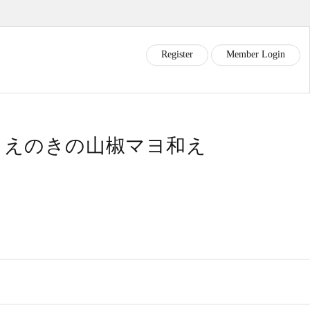
R
e
g
i
s
t
e
r
M
e
m
b
e
r
L
o
g
i
n
とえのきの山椒マヨ和え