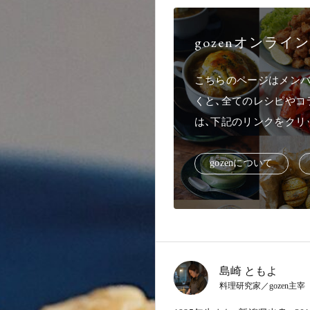
gozenオンラ
こちらのページはメンバ
くと、全てのレシピやコ
は、下記のリンクをクリ
g
o
z
e
n
に
つ
い
て
島崎 ともよ
料理研究家／gozen主宰