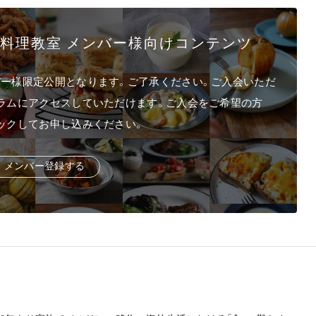
イン料理教室 メンバー様向けコンテンツ
ー様限定公開となります。ご了承ください。ご入会いただ
ラムにアクセスしていただけます。ご入会をご希望の方
ックしてお申し込みください。
メ
ン
バー
登
録
す
る